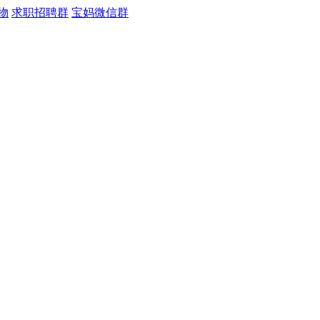
物
求职招聘群
宝妈微信群