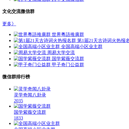
文化交流微信群
更多》
世界粵語推廣群
第1届21天古诗词火热报
全国高端小区业主群
周易大学交流
国学紫薇交流群
甲子奇门公益群
微信群排行榜
灵学奇闻八卦录
2035
国学紫薇交流群
1833