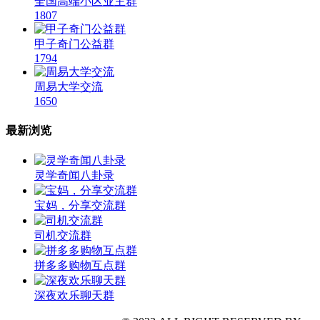
全国高端小区业主群
1807
甲子奇门公益群
1794
周易大学交流
1650
最新浏览
灵学奇闻八卦录
宝妈，分享交流群
司机交流群
拼多多购物互点群
深夜欢乐聊天群