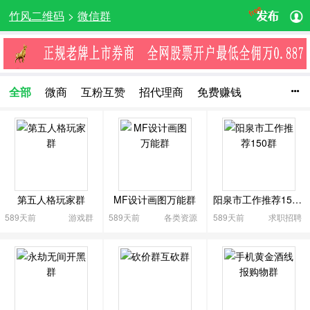
竹风二维码
>
微信群
全部
微商
互粉互赞
招代理商
免费赚钱

创业群
代理品牌
技术开发
营销推广
萌宠
摄影群
旅游
运动健身
购物
母婴群
汽车
美食
宝妈群
购物优惠
粉丝互动
交友聊天
网红直播
物品转让
驴友群
车友群
吃喝玩乐
第五人格玩家群
MF设计画图万能群
阳泉市工作推荐150群
文化交流
影视娱乐
爱音乐
动漫卡通
生活服务
589天前
游戏群
589天前
各类资源
589天前
求职招聘
全民K歌群
众筹
游戏群
教育培训
医疗健康
艺术及收藏
棋牌娱乐
兴趣爱好
股票交流群
投资交流群
各类资源
求职招聘
人脉群
行业交流
其他
收起